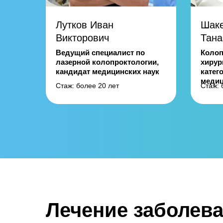
Лутков Иван
Шаке
Викторович
Тана
Ведущий специалист по
Колоп
лазерной колопроктологии,
хирур
кандидат медицинских наук
катег
медиц
Стаж: более 20 лет
Стаж: 
Лечение заболева