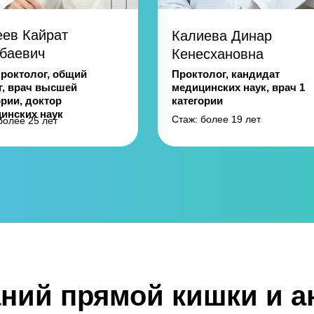
ев Кайрат
Калиева Динар
баевич
Кенесхановна
роктолог, общий
Проктолог, кандидат
г, врач высшей
медицинских наук, врач 1
ории, доктор
категории
инских наук
Стаж: более 19 лет
более 25 лет
ний прямой кишки и а