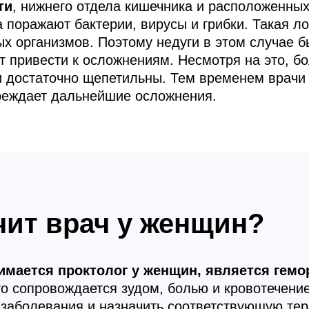
ти
, нижнего отдела кишечника и расположенны
 поражают бактерии, вирусы и грибки. Такая л
ых организмов. Поэтому недуги в этом случае б
т привести к осложнениям. Несмотря на это, б
ни достаточно щепетильны. Тем временем врачи
реждает дальнейшие осложнения.
чит врач у женщин?
имается проктолог у женщин, является гемо
то сопровождается зудом, болью и кровотечени
 заболевания и назначить соответствующую тер