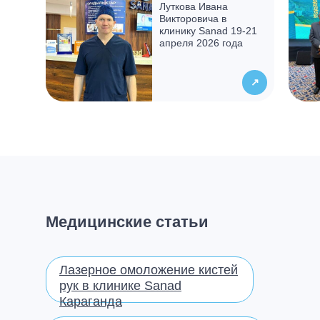
востребованная населением и
Луткова Ивана
уважаемая партнерами
Викторовича в
клинику Sanad 19-21
апреля 2026 года
↗
Медицинские статьи
Лазерное омоложение кистей
рук в клинике Sanad
Караганда