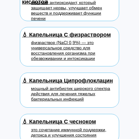
кислотой
мощный антиоксидант, который
защищает нервы, улучшает обмен
веществ и поддерживает функции
печени
💧
Капельница С физраствором
физраствор (NaCl 0,9%) — это
универсальное средство для
восстановления организма при
обезвоживании и интоксикации
💧
Капельница Ципрофлоклацин
мощный антибиотик широкого спектра
действия для лечения тяжелых
бактериальных инфекций
💧
Капельница С чесноком
это сочетание иммунной поддержки,
детокса и улучшения состояния