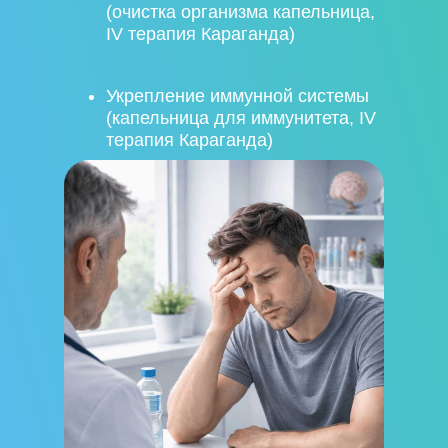
(очистка организма капельница,
IV терапия Караганда)
Укрепление иммунной системы
(капельница для иммунитета, IV
терапия Караганда)
Снижение последствий стресса
(капельница антистресс, IV
терапия Караганда)