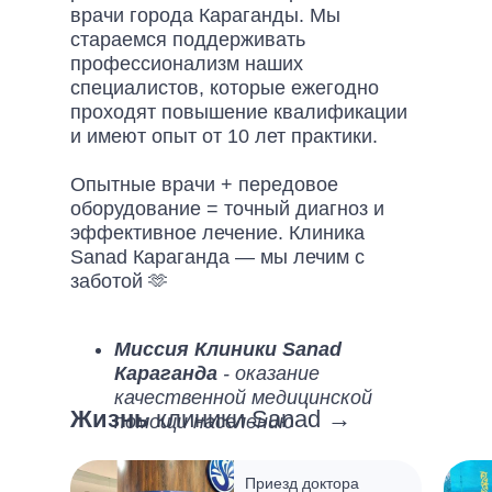
врачи города Караганды. Мы
стараемся поддерживать
профессионализм наших
специалистов, которые ежегодно
проходят повышение квалификации
и имеют опыт от 10 лет практики.
Опытные врачи + передовое
оборудование = точный диагноз и
эффективное лечение. Клиника
Sanad Караганда — мы лечим с
заботой 🫶
Миссия Клиники Sanad
Караганда
- оказание
качественной медицинской
Жизнь
клиники Sanad →
помощи населению
Видение Клиники Sanad
Караганда
- клиника,
Приезд доктора